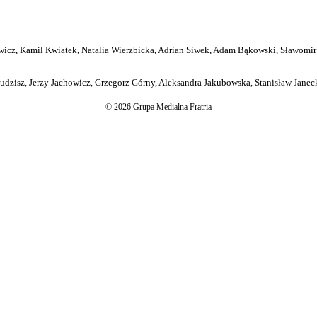
icz, Kamil Kwiatek, Natalia Wierzbicka, Adrian Siwek, Adam Bąkowski, Sławomir
dzisz, Jerzy Jachowicz, Grzegorz Górny, Aleksandra Jakubowska, Stanisław Janeck
© 2026 Grupa Medialna Fratria