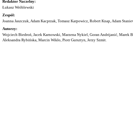
Redaktor Naczelny:
Łukasz Wróblewski
Zespół:
Joanna Jaszczuk, Adam Kacprzak, Tomasz Karpowicz, Robert Knap, Adam Staniew
Autorzy:
Wojciech Biedroń, Jacek Karnowski, Marzena Nykiel, Goran Andrijanić, Marek Bu
Aleksandra Rybińska, Marcin Wikło, Piotr Gursztyn, Jerzy Szmit.