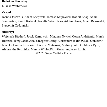
Redaktor Naczelny:
Łukasz Wróblewski
Zespół:
Joanna Jaszczuk, Adam Kacprzak, Tomasz Karpowicz, Robert Knap, Adam
Staniewicz, Kamil Kwiatek, Natalia Wierzbicka, Adrian Siwek, Adam Bąkowski,
Sławomir Cedzyński.
Autorzy:
Wojciech Biedroń, Jacek Karnowski, Marzena Nykiel, Goran Andrijanić, Marek
Budzisz, Jerzy Jachowicz, Grzegorz Górny, Aleksandra Jakubowska, Stanisław
Janecki, Dorota Łosiewicz, Dariusz Matuszak, Andrzej Potocki, Marek Pyza,
Aleksandra Rybińska, Marcin Wikło, Piotr Gursztyn, Jerzy Szmit.
© 2026 Grupa Medialna Fratria