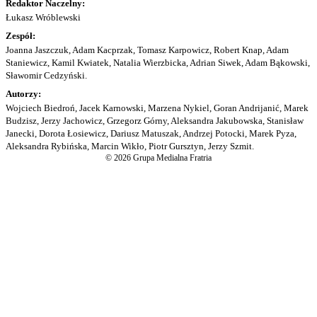
Redaktor Naczelny:
Łukasz Wróblewski
Zespół:
Joanna Jaszczuk, Adam Kacprzak, Tomasz Karpowicz, Robert Knap, Adam
Staniewicz, Kamil Kwiatek, Natalia Wierzbicka, Adrian Siwek, Adam Bąkowski,
Sławomir Cedzyński.
Autorzy:
Wojciech Biedroń, Jacek Karnowski, Marzena Nykiel, Goran Andrijanić, Marek
Budzisz, Jerzy Jachowicz, Grzegorz Górny, Aleksandra Jakubowska, Stanisław
Janecki, Dorota Łosiewicz, Dariusz Matuszak, Andrzej Potocki, Marek Pyza,
Aleksandra Rybińska, Marcin Wikło, Piotr Gursztyn, Jerzy Szmit.
© 2026 Grupa Medialna Fratria