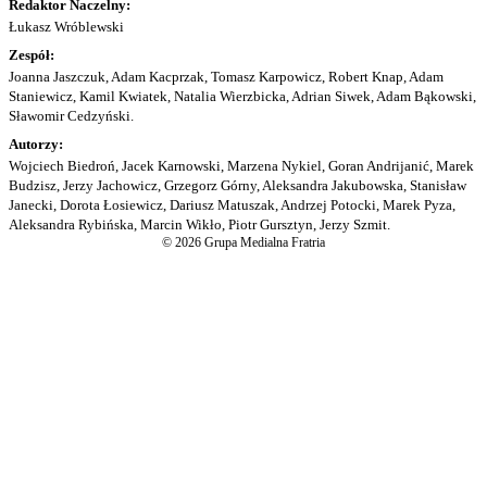
Redaktor Naczelny:
Łukasz Wróblewski
Zespół:
Joanna Jaszczuk, Adam Kacprzak, Tomasz Karpowicz, Robert Knap, Adam
Staniewicz, Kamil Kwiatek, Natalia Wierzbicka, Adrian Siwek, Adam Bąkowski,
Sławomir Cedzyński.
Autorzy:
Wojciech Biedroń, Jacek Karnowski, Marzena Nykiel, Goran Andrijanić, Marek
Budzisz, Jerzy Jachowicz, Grzegorz Górny, Aleksandra Jakubowska, Stanisław
Janecki, Dorota Łosiewicz, Dariusz Matuszak, Andrzej Potocki, Marek Pyza,
Aleksandra Rybińska, Marcin Wikło, Piotr Gursztyn, Jerzy Szmit.
© 2026 Grupa Medialna Fratria