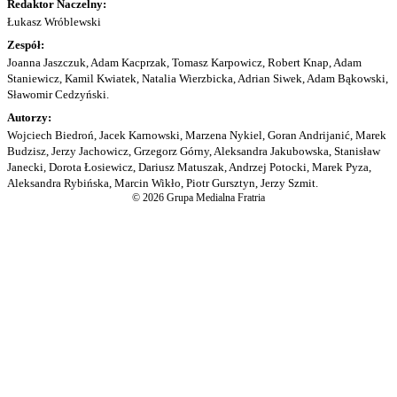
Redaktor Naczelny:
Łukasz Wróblewski
Zespół:
Joanna Jaszczuk, Adam Kacprzak, Tomasz Karpowicz, Robert Knap, Adam
Staniewicz, Kamil Kwiatek, Natalia Wierzbicka, Adrian Siwek, Adam Bąkowski,
Sławomir Cedzyński.
Autorzy:
Wojciech Biedroń, Jacek Karnowski, Marzena Nykiel, Goran Andrijanić, Marek
Budzisz, Jerzy Jachowicz, Grzegorz Górny, Aleksandra Jakubowska, Stanisław
Janecki, Dorota Łosiewicz, Dariusz Matuszak, Andrzej Potocki, Marek Pyza,
Aleksandra Rybińska, Marcin Wikło, Piotr Gursztyn, Jerzy Szmit.
© 2026 Grupa Medialna Fratria