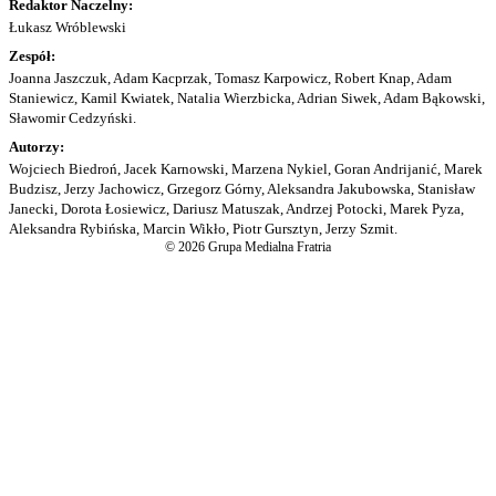
Redaktor Naczelny:
Łukasz Wróblewski
Zespół:
Joanna Jaszczuk, Adam Kacprzak, Tomasz Karpowicz, Robert Knap, Adam
Staniewicz, Kamil Kwiatek, Natalia Wierzbicka, Adrian Siwek, Adam Bąkowski,
Sławomir Cedzyński.
Autorzy:
Wojciech Biedroń, Jacek Karnowski, Marzena Nykiel, Goran Andrijanić, Marek
Budzisz, Jerzy Jachowicz, Grzegorz Górny, Aleksandra Jakubowska, Stanisław
Janecki, Dorota Łosiewicz, Dariusz Matuszak, Andrzej Potocki, Marek Pyza,
Aleksandra Rybińska, Marcin Wikło, Piotr Gursztyn, Jerzy Szmit.
© 2026 Grupa Medialna Fratria