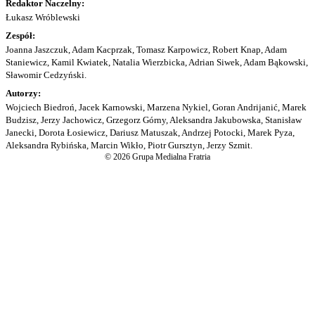
Redaktor Naczelny:
Łukasz Wróblewski
Zespół:
Joanna Jaszczuk, Adam Kacprzak, Tomasz Karpowicz, Robert Knap, Adam
Staniewicz, Kamil Kwiatek, Natalia Wierzbicka, Adrian Siwek, Adam Bąkowski,
Sławomir Cedzyński.
Autorzy:
Wojciech Biedroń, Jacek Karnowski, Marzena Nykiel, Goran Andrijanić, Marek
Budzisz, Jerzy Jachowicz, Grzegorz Górny, Aleksandra Jakubowska, Stanisław
Janecki, Dorota Łosiewicz, Dariusz Matuszak, Andrzej Potocki, Marek Pyza,
Aleksandra Rybińska, Marcin Wikło, Piotr Gursztyn, Jerzy Szmit.
© 2026 Grupa Medialna Fratria