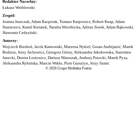
Redaktor Naczelny:
Łukasz Wróblewski
Zespół:
Joanna Jaszczuk, Adam Kacprzak, Tomasz Karpowicz, Robert Knap, Adam
Staniewicz, Kamil Kwiatek, Natalia Wierzbicka, Adrian Siwek, Adam Bąkowski,
Sławomir Cedzyński.
Autorzy:
Wojciech Biedroń, Jacek Karnowski, Marzena Nykiel, Goran Andrijanić, Marek
Budzisz, Jerzy Jachowicz, Grzegorz Górny, Aleksandra Jakubowska, Stanisław
Janecki, Dorota Łosiewicz, Dariusz Matuszak, Andrzej Potocki, Marek Pyza,
Aleksandra Rybińska, Marcin Wikło, Piotr Gursztyn, Jerzy Szmit.
© 2026 Grupa Medialna Fratria