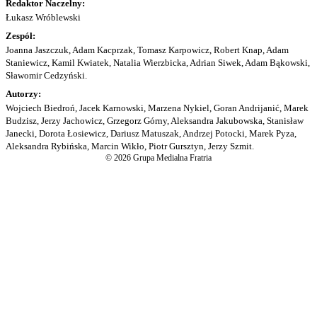
Redaktor Naczelny:
Łukasz Wróblewski
Zespół:
Joanna Jaszczuk, Adam Kacprzak, Tomasz Karpowicz, Robert Knap, Adam
Staniewicz, Kamil Kwiatek, Natalia Wierzbicka, Adrian Siwek, Adam Bąkowski,
Sławomir Cedzyński.
Autorzy:
Wojciech Biedroń, Jacek Karnowski, Marzena Nykiel, Goran Andrijanić, Marek
Budzisz, Jerzy Jachowicz, Grzegorz Górny, Aleksandra Jakubowska, Stanisław
Janecki, Dorota Łosiewicz, Dariusz Matuszak, Andrzej Potocki, Marek Pyza,
Aleksandra Rybińska, Marcin Wikło, Piotr Gursztyn, Jerzy Szmit.
© 2026 Grupa Medialna Fratria