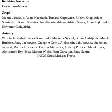
Redaktor Naczelny:
Łukasz Wróblewski
Zespół:
Joanna Jaszczuk, Adam Kacprzak, Tomasz Karpowicz, Robert Knap, Adam
Staniewicz, Kamil Kwiatek, Natalia Wierzbicka, Adrian Siwek, Adam Bąkowski,
Sławomir Cedzyński.
Autorzy:
Wojciech Biedroń, Jacek Karnowski, Marzena Nykiel, Goran Andrijanić, Marek
Budzisz, Jerzy Jachowicz, Grzegorz Górny, Aleksandra Jakubowska, Stanisław
Janecki, Dorota Łosiewicz, Dariusz Matuszak, Andrzej Potocki, Marek Pyza,
Aleksandra Rybińska, Marcin Wikło, Piotr Gursztyn, Jerzy Szmit.
© 2026 Grupa Medialna Fratria