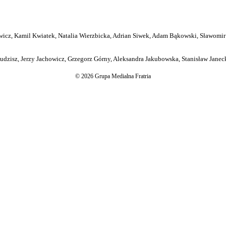
icz, Kamil Kwiatek, Natalia Wierzbicka, Adrian Siwek, Adam Bąkowski, Sławomir
dzisz, Jerzy Jachowicz, Grzegorz Górny, Aleksandra Jakubowska, Stanisław Janeck
© 2026 Grupa Medialna Fratria