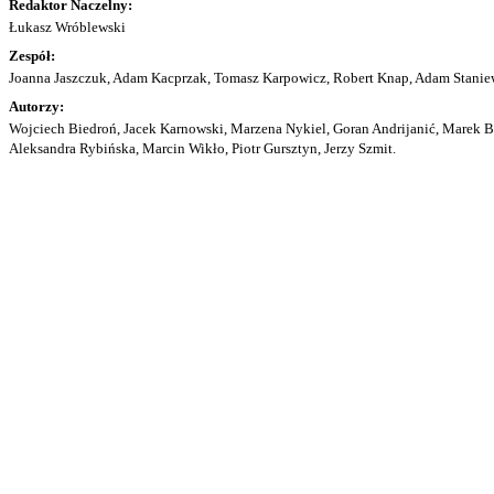
Redaktor Naczelny:
Łukasz Wróblewski
Zespół:
Joanna Jaszczuk, Adam Kacprzak, Tomasz Karpowicz, Robert Knap, Adam Staniew
Autorzy:
Wojciech Biedroń, Jacek Karnowski, Marzena Nykiel, Goran Andrijanić, Marek Bu
Aleksandra Rybińska, Marcin Wikło, Piotr Gursztyn, Jerzy Szmit.