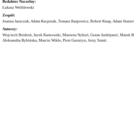
Redaktor Naczelny:
Łukasz Wróblewski
Zespół:
Joanna Jaszczuk, Adam Kacprzak, Tomasz Karpowicz, Robert Knap, Adam Staniew
Autorzy:
Wojciech Biedroń, Jacek Karnowski, Marzena Nykiel, Goran Andrijanić, Marek Bu
Aleksandra Rybińska, Marcin Wikło, Piotr Gursztyn, Jerzy Szmit.