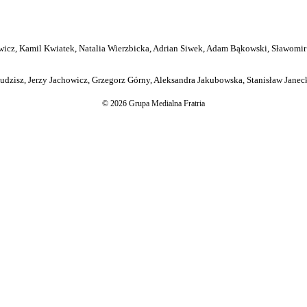
icz, Kamil Kwiatek, Natalia Wierzbicka, Adrian Siwek, Adam Bąkowski, Sławomir
dzisz, Jerzy Jachowicz, Grzegorz Górny, Aleksandra Jakubowska, Stanisław Janeck
© 2026 Grupa Medialna Fratria