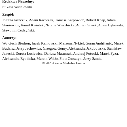
Redaktor Naczelny:
Łukasz Wróblewski
Zespół:
Joanna Jaszczuk, Adam Kacprzak, Tomasz Karpowicz, Robert Knap, Adam
Staniewicz, Kamil Kwiatek, Natalia Wierzbicka, Adrian Siwek, Adam Bąkowski,
Sławomir Cedzyński.
Autorzy:
Wojciech Biedroń, Jacek Karnowski, Marzena Nykiel, Goran Andrijanić, Marek
Budzisz, Jerzy Jachowicz, Grzegorz Górny, Aleksandra Jakubowska, Stanisław
Janecki, Dorota Łosiewicz, Dariusz Matuszak, Andrzej Potocki, Marek Pyza,
Aleksandra Rybińska, Marcin Wikło, Piotr Gursztyn, Jerzy Szmit.
© 2026 Grupa Medialna Fratria