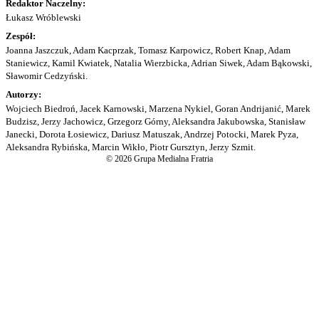
Redaktor Naczelny:
Łukasz Wróblewski
Zespół:
Joanna Jaszczuk, Adam Kacprzak, Tomasz Karpowicz, Robert Knap, Adam
Staniewicz, Kamil Kwiatek, Natalia Wierzbicka, Adrian Siwek, Adam Bąkowski,
Sławomir Cedzyński.
Autorzy:
Wojciech Biedroń, Jacek Karnowski, Marzena Nykiel, Goran Andrijanić, Marek
Budzisz, Jerzy Jachowicz, Grzegorz Górny, Aleksandra Jakubowska, Stanisław
Janecki, Dorota Łosiewicz, Dariusz Matuszak, Andrzej Potocki, Marek Pyza,
Aleksandra Rybińska, Marcin Wikło, Piotr Gursztyn, Jerzy Szmit.
© 2026 Grupa Medialna Fratria