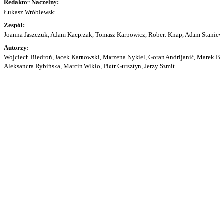
Redaktor Naczelny:
Łukasz Wróblewski
Zespół:
Joanna Jaszczuk, Adam Kacprzak, Tomasz Karpowicz, Robert Knap, Adam Staniew
Autorzy:
Wojciech Biedroń, Jacek Karnowski, Marzena Nykiel, Goran Andrijanić, Marek Bu
Aleksandra Rybińska, Marcin Wikło, Piotr Gursztyn, Jerzy Szmit.