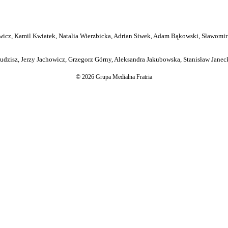
icz, Kamil Kwiatek, Natalia Wierzbicka, Adrian Siwek, Adam Bąkowski, Sławomir
dzisz, Jerzy Jachowicz, Grzegorz Górny, Aleksandra Jakubowska, Stanisław Janeck
© 2026 Grupa Medialna Fratria