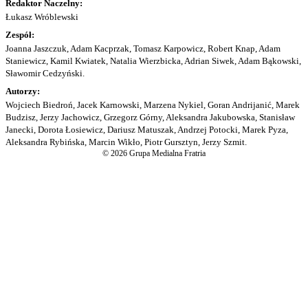
Redaktor Naczelny:
Łukasz Wróblewski
Zespół:
Joanna Jaszczuk, Adam Kacprzak, Tomasz Karpowicz, Robert Knap, Adam
Staniewicz, Kamil Kwiatek, Natalia Wierzbicka, Adrian Siwek, Adam Bąkowski,
Sławomir Cedzyński.
Autorzy:
Wojciech Biedroń, Jacek Karnowski, Marzena Nykiel, Goran Andrijanić, Marek
Budzisz, Jerzy Jachowicz, Grzegorz Górny, Aleksandra Jakubowska, Stanisław
Janecki, Dorota Łosiewicz, Dariusz Matuszak, Andrzej Potocki, Marek Pyza,
Aleksandra Rybińska, Marcin Wikło, Piotr Gursztyn, Jerzy Szmit.
© 2026 Grupa Medialna Fratria