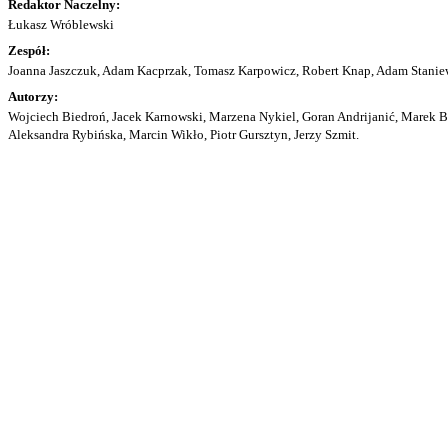
Redaktor Naczelny:
Łukasz Wróblewski
Zespół:
Joanna Jaszczuk, Adam Kacprzak, Tomasz Karpowicz, Robert Knap, Adam Staniew
Autorzy:
Wojciech Biedroń, Jacek Karnowski, Marzena Nykiel, Goran Andrijanić, Marek Bu
Aleksandra Rybińska, Marcin Wikło, Piotr Gursztyn, Jerzy Szmit.