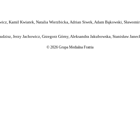
icz, Kamil Kwiatek, Natalia Wierzbicka, Adrian Siwek, Adam Bąkowski, Sławomir
dzisz, Jerzy Jachowicz, Grzegorz Górny, Aleksandra Jakubowska, Stanisław Janeck
© 2026 Grupa Medialna Fratria