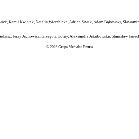
icz, Kamil Kwiatek, Natalia Wierzbicka, Adrian Siwek, Adam Bąkowski, Sławomir
dzisz, Jerzy Jachowicz, Grzegorz Górny, Aleksandra Jakubowska, Stanisław Janeck
© 2026 Grupa Medialna Fratria