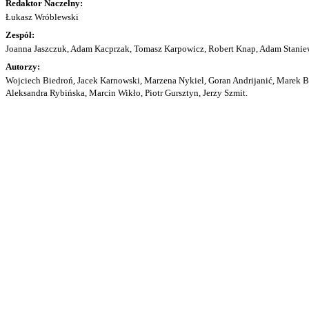
Redaktor Naczelny:
Łukasz Wróblewski
Zespół:
Joanna Jaszczuk, Adam Kacprzak, Tomasz Karpowicz, Robert Knap, Adam Staniew
Autorzy:
Wojciech Biedroń, Jacek Karnowski, Marzena Nykiel, Goran Andrijanić, Marek Bu
Aleksandra Rybińska, Marcin Wikło, Piotr Gursztyn, Jerzy Szmit.