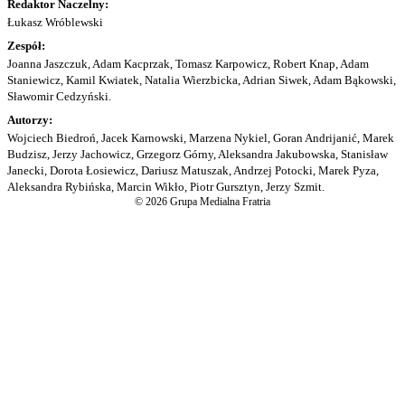
Redaktor Naczelny:
Łukasz Wróblewski
Zespół:
Joanna Jaszczuk, Adam Kacprzak, Tomasz Karpowicz, Robert Knap, Adam
Staniewicz, Kamil Kwiatek, Natalia Wierzbicka, Adrian Siwek, Adam Bąkowski,
Sławomir Cedzyński.
Autorzy:
Wojciech Biedroń, Jacek Karnowski, Marzena Nykiel, Goran Andrijanić, Marek
Budzisz, Jerzy Jachowicz, Grzegorz Górny, Aleksandra Jakubowska, Stanisław
Janecki, Dorota Łosiewicz, Dariusz Matuszak, Andrzej Potocki, Marek Pyza,
Aleksandra Rybińska, Marcin Wikło, Piotr Gursztyn, Jerzy Szmit.
© 2026 Grupa Medialna Fratria