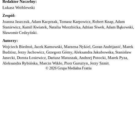
Redaktor Naczelny:
Łukasz Wróblewski
Zespół:
Joanna Jaszczuk, Adam Kacprzak, Tomasz Karpowicz, Robert Knap, Adam
Staniewicz, Kamil Kwiatek, Natalia Wierzbicka, Adrian Siwek, Adam Bąkowski,
Sławomir Cedzyński.
Autorzy:
Wojciech Biedroń, Jacek Karnowski, Marzena Nykiel, Goran Andrijanić, Marek
Budzisz, Jerzy Jachowicz, Grzegorz Górny, Aleksandra Jakubowska, Stanisław
Janecki, Dorota Łosiewicz, Dariusz Matuszak, Andrzej Potocki, Marek Pyza,
Aleksandra Rybińska, Marcin Wikło, Piotr Gursztyn, Jerzy Szmit.
© 2026 Grupa Medialna Fratria