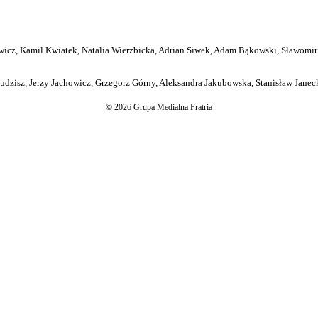
icz, Kamil Kwiatek, Natalia Wierzbicka, Adrian Siwek, Adam Bąkowski, Sławomir
dzisz, Jerzy Jachowicz, Grzegorz Górny, Aleksandra Jakubowska, Stanisław Janeck
© 2026 Grupa Medialna Fratria