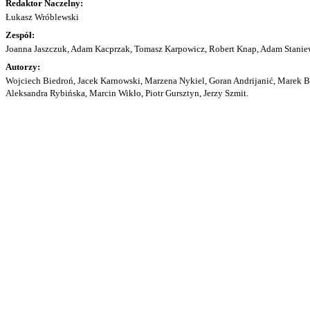
Redaktor Naczelny:
Łukasz Wróblewski
Zespół:
Joanna Jaszczuk, Adam Kacprzak, Tomasz Karpowicz, Robert Knap, Adam Staniew
Autorzy:
Wojciech Biedroń, Jacek Karnowski, Marzena Nykiel, Goran Andrijanić, Marek Bu
Aleksandra Rybińska, Marcin Wikło, Piotr Gursztyn, Jerzy Szmit.