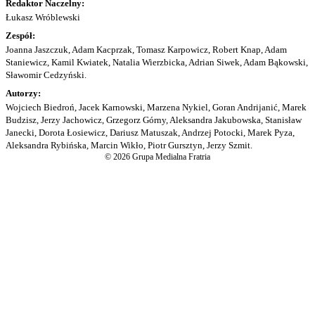
Redaktor Naczelny:
Łukasz Wróblewski
Zespół:
Joanna Jaszczuk, Adam Kacprzak, Tomasz Karpowicz, Robert Knap, Adam
Staniewicz, Kamil Kwiatek, Natalia Wierzbicka, Adrian Siwek, Adam Bąkowski,
Sławomir Cedzyński.
Autorzy:
Wojciech Biedroń, Jacek Karnowski, Marzena Nykiel, Goran Andrijanić, Marek
Budzisz, Jerzy Jachowicz, Grzegorz Górny, Aleksandra Jakubowska, Stanisław
Janecki, Dorota Łosiewicz, Dariusz Matuszak, Andrzej Potocki, Marek Pyza,
Aleksandra Rybińska, Marcin Wikło, Piotr Gursztyn, Jerzy Szmit.
© 2026 Grupa Medialna Fratria