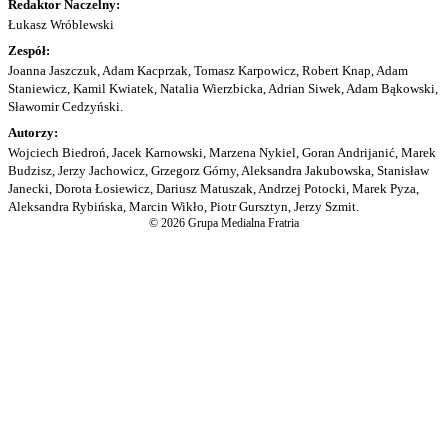
Redaktor Naczelny:
Łukasz Wróblewski
Zespół:
Joanna Jaszczuk, Adam Kacprzak, Tomasz Karpowicz, Robert Knap, Adam
Staniewicz, Kamil Kwiatek, Natalia Wierzbicka, Adrian Siwek, Adam Bąkowski,
Sławomir Cedzyński.
Autorzy:
Wojciech Biedroń, Jacek Karnowski, Marzena Nykiel, Goran Andrijanić, Marek
Budzisz, Jerzy Jachowicz, Grzegorz Górny, Aleksandra Jakubowska, Stanisław
Janecki, Dorota Łosiewicz, Dariusz Matuszak, Andrzej Potocki, Marek Pyza,
Aleksandra Rybińska, Marcin Wikło, Piotr Gursztyn, Jerzy Szmit.
© 2026 Grupa Medialna Fratria