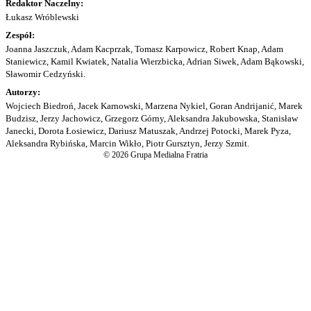
Redaktor Naczelny:
Łukasz Wróblewski
Zespół:
Joanna Jaszczuk, Adam Kacprzak, Tomasz Karpowicz, Robert Knap, Adam
Staniewicz, Kamil Kwiatek, Natalia Wierzbicka, Adrian Siwek, Adam Bąkowski,
Sławomir Cedzyński.
Autorzy:
Wojciech Biedroń, Jacek Karnowski, Marzena Nykiel, Goran Andrijanić, Marek
Budzisz, Jerzy Jachowicz, Grzegorz Górny, Aleksandra Jakubowska, Stanisław
Janecki, Dorota Łosiewicz, Dariusz Matuszak, Andrzej Potocki, Marek Pyza,
Aleksandra Rybińska, Marcin Wikło, Piotr Gursztyn, Jerzy Szmit.
© 2026 Grupa Medialna Fratria