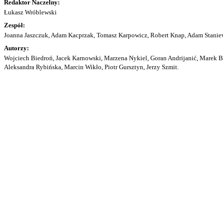
Redaktor Naczelny:
Łukasz Wróblewski
Zespół:
Joanna Jaszczuk, Adam Kacprzak, Tomasz Karpowicz, Robert Knap, Adam Staniew
Autorzy:
Wojciech Biedroń, Jacek Karnowski, Marzena Nykiel, Goran Andrijanić, Marek Bu
Aleksandra Rybińska, Marcin Wikło, Piotr Gursztyn, Jerzy Szmit.