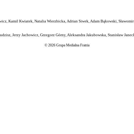
icz, Kamil Kwiatek, Natalia Wierzbicka, Adrian Siwek, Adam Bąkowski, Sławomir
dzisz, Jerzy Jachowicz, Grzegorz Górny, Aleksandra Jakubowska, Stanisław Janeck
© 2026 Grupa Medialna Fratria