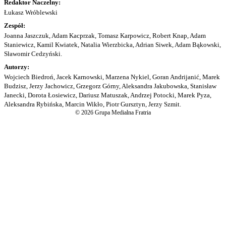
Redaktor Naczelny:
Łukasz Wróblewski
Zespół:
Joanna Jaszczuk, Adam Kacprzak, Tomasz Karpowicz, Robert Knap, Adam
Staniewicz, Kamil Kwiatek, Natalia Wierzbicka, Adrian Siwek, Adam Bąkowski,
Sławomir Cedzyński.
Autorzy:
Wojciech Biedroń, Jacek Karnowski, Marzena Nykiel, Goran Andrijanić, Marek
Budzisz, Jerzy Jachowicz, Grzegorz Górny, Aleksandra Jakubowska, Stanisław
Janecki, Dorota Łosiewicz, Dariusz Matuszak, Andrzej Potocki, Marek Pyza,
Aleksandra Rybińska, Marcin Wikło, Piotr Gursztyn, Jerzy Szmit.
© 2026 Grupa Medialna Fratria