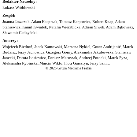
Redaktor Naczelny:
Łukasz Wróblewski
Zespół:
Joanna Jaszczuk, Adam Kacprzak, Tomasz Karpowicz, Robert Knap, Adam
Staniewicz, Kamil Kwiatek, Natalia Wierzbicka, Adrian Siwek, Adam Bąkowski,
Sławomir Cedzyński.
Autorzy:
Wojciech Biedroń, Jacek Karnowski, Marzena Nykiel, Goran Andrijanić, Marek
Budzisz, Jerzy Jachowicz, Grzegorz Górny, Aleksandra Jakubowska, Stanisław
Janecki, Dorota Łosiewicz, Dariusz Matuszak, Andrzej Potocki, Marek Pyza,
Aleksandra Rybińska, Marcin Wikło, Piotr Gursztyn, Jerzy Szmit.
© 2026 Grupa Medialna Fratria