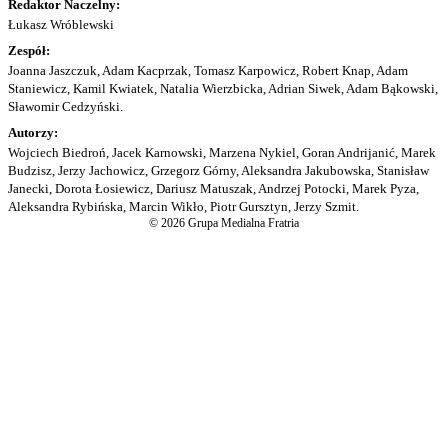
Redaktor Naczelny:
Łukasz Wróblewski
Zespół:
Joanna Jaszczuk, Adam Kacprzak, Tomasz Karpowicz, Robert Knap, Adam
Staniewicz, Kamil Kwiatek, Natalia Wierzbicka, Adrian Siwek, Adam Bąkowski,
Sławomir Cedzyński.
Autorzy:
Wojciech Biedroń, Jacek Karnowski, Marzena Nykiel, Goran Andrijanić, Marek
Budzisz, Jerzy Jachowicz, Grzegorz Górny, Aleksandra Jakubowska, Stanisław
Janecki, Dorota Łosiewicz, Dariusz Matuszak, Andrzej Potocki, Marek Pyza,
Aleksandra Rybińska, Marcin Wikło, Piotr Gursztyn, Jerzy Szmit.
© 2026 Grupa Medialna Fratria