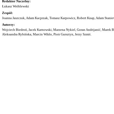
Redaktor Naczelny:
Łukasz Wróblewski
Zespół:
Joanna Jaszczuk, Adam Kacprzak, Tomasz Karpowicz, Robert Knap, Adam Staniew
Autorzy:
Wojciech Biedroń, Jacek Karnowski, Marzena Nykiel, Goran Andrijanić, Marek Bu
Aleksandra Rybińska, Marcin Wikło, Piotr Gursztyn, Jerzy Szmit.