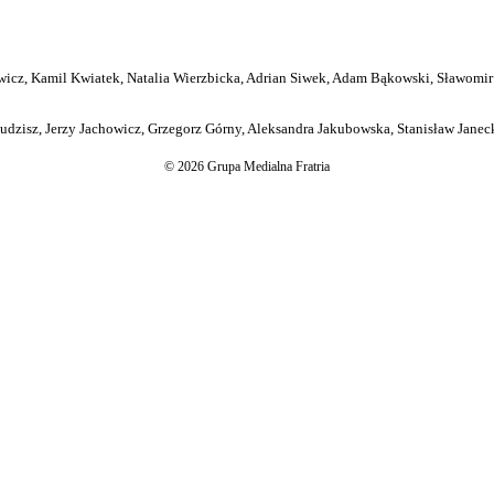
icz, Kamil Kwiatek, Natalia Wierzbicka, Adrian Siwek, Adam Bąkowski, Sławomir
dzisz, Jerzy Jachowicz, Grzegorz Górny, Aleksandra Jakubowska, Stanisław Janeck
© 2026 Grupa Medialna Fratria