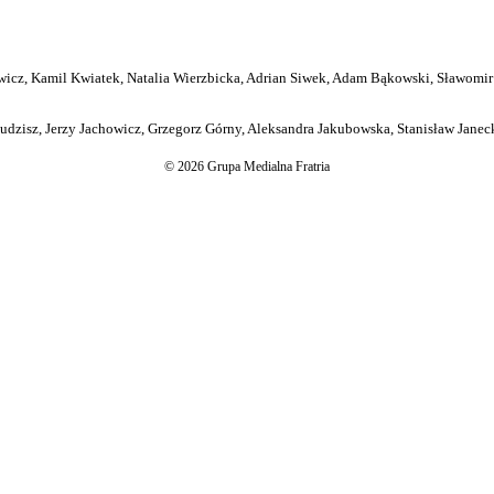
icz, Kamil Kwiatek, Natalia Wierzbicka, Adrian Siwek, Adam Bąkowski, Sławomir
dzisz, Jerzy Jachowicz, Grzegorz Górny, Aleksandra Jakubowska, Stanisław Janeck
© 2026 Grupa Medialna Fratria