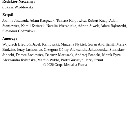
Redaktor Naczelny:
Łukasz Wróblewski
Zespół:
Joanna Jaszczuk, Adam Kacprzak, Tomasz Karpowicz, Robert Knap, Adam
Staniewicz, Kamil Kwiatek, Natalia Wierzbicka, Adrian Siwek, Adam Bąkowski,
Sławomir Cedzyński.
Autorzy:
Wojciech Biedroń, Jacek Karnowski, Marzena Nykiel, Goran Andrijanić, Marek
Budzisz, Jerzy Jachowicz, Grzegorz Górny, Aleksandra Jakubowska, Stanisław
Janecki, Dorota Łosiewicz, Dariusz Matuszak, Andrzej Potocki, Marek Pyza,
Aleksandra Rybińska, Marcin Wikło, Piotr Gursztyn, Jerzy Szmit.
© 2026 Grupa Medialna Fratria