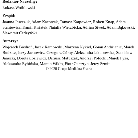
Redaktor Naczelny:
Łukasz Wróblewski
Zespół:
Joanna Jaszczuk, Adam Kacprzak, Tomasz Karpowicz, Robert Knap, Adam
Staniewicz, Kamil Kwiatek, Natalia Wierzbicka, Adrian Siwek, Adam Bąkowski,
Sławomir Cedzyński.
Autorzy:
Wojciech Biedroń, Jacek Karnowski, Marzena Nykiel, Goran Andrijanić, Marek
Budzisz, Jerzy Jachowicz, Grzegorz Górny, Aleksandra Jakubowska, Stanisław
Janecki, Dorota Łosiewicz, Dariusz Matuszak, Andrzej Potocki, Marek Pyza,
Aleksandra Rybińska, Marcin Wikło, Piotr Gursztyn, Jerzy Szmit.
© 2026 Grupa Medialna Fratria