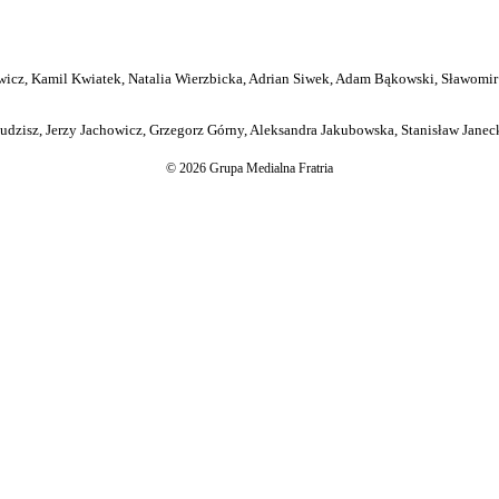
icz, Kamil Kwiatek, Natalia Wierzbicka, Adrian Siwek, Adam Bąkowski, Sławomir
dzisz, Jerzy Jachowicz, Grzegorz Górny, Aleksandra Jakubowska, Stanisław Janeck
© 2026 Grupa Medialna Fratria