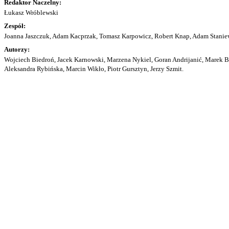
Redaktor Naczelny:
Łukasz Wróblewski
Zespół:
Joanna Jaszczuk, Adam Kacprzak, Tomasz Karpowicz, Robert Knap, Adam Staniew
Autorzy:
Wojciech Biedroń, Jacek Karnowski, Marzena Nykiel, Goran Andrijanić, Marek Bu
Aleksandra Rybińska, Marcin Wikło, Piotr Gursztyn, Jerzy Szmit.