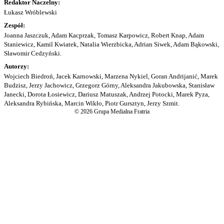
Redaktor Naczelny:
Łukasz Wróblewski
Zespół:
Joanna Jaszczuk, Adam Kacprzak, Tomasz Karpowicz, Robert Knap, Adam
Staniewicz, Kamil Kwiatek, Natalia Wierzbicka, Adrian Siwek, Adam Bąkowski,
Sławomir Cedzyński.
Autorzy:
Wojciech Biedroń, Jacek Karnowski, Marzena Nykiel, Goran Andrijanić, Marek
Budzisz, Jerzy Jachowicz, Grzegorz Górny, Aleksandra Jakubowska, Stanisław
Janecki, Dorota Łosiewicz, Dariusz Matuszak, Andrzej Potocki, Marek Pyza,
Aleksandra Rybińska, Marcin Wikło, Piotr Gursztyn, Jerzy Szmit.
© 2026 Grupa Medialna Fratria