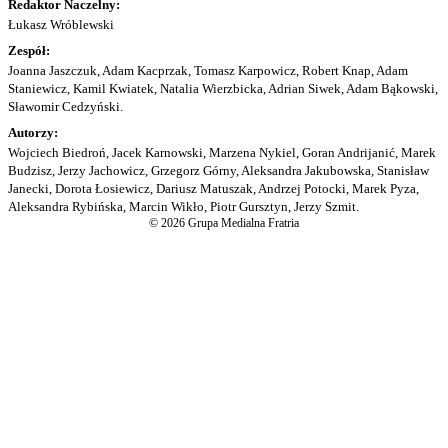
Redaktor Naczelny:
Łukasz Wróblewski
Zespół:
Joanna Jaszczuk, Adam Kacprzak, Tomasz Karpowicz, Robert Knap, Adam
Staniewicz, Kamil Kwiatek, Natalia Wierzbicka, Adrian Siwek, Adam Bąkowski,
Sławomir Cedzyński.
Autorzy:
Wojciech Biedroń, Jacek Karnowski, Marzena Nykiel, Goran Andrijanić, Marek
Budzisz, Jerzy Jachowicz, Grzegorz Górny, Aleksandra Jakubowska, Stanisław
Janecki, Dorota Łosiewicz, Dariusz Matuszak, Andrzej Potocki, Marek Pyza,
Aleksandra Rybińska, Marcin Wikło, Piotr Gursztyn, Jerzy Szmit.
© 2026 Grupa Medialna Fratria