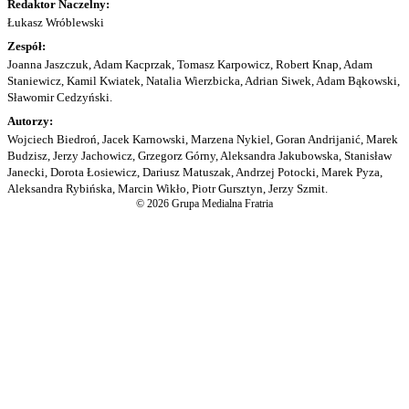
Redaktor Naczelny:
Łukasz Wróblewski
Zespół:
Joanna Jaszczuk, Adam Kacprzak, Tomasz Karpowicz, Robert Knap, Adam
Staniewicz, Kamil Kwiatek, Natalia Wierzbicka, Adrian Siwek, Adam Bąkowski,
Sławomir Cedzyński.
Autorzy:
Wojciech Biedroń, Jacek Karnowski, Marzena Nykiel, Goran Andrijanić, Marek
Budzisz, Jerzy Jachowicz, Grzegorz Górny, Aleksandra Jakubowska, Stanisław
Janecki, Dorota Łosiewicz, Dariusz Matuszak, Andrzej Potocki, Marek Pyza,
Aleksandra Rybińska, Marcin Wikło, Piotr Gursztyn, Jerzy Szmit.
© 2026 Grupa Medialna Fratria