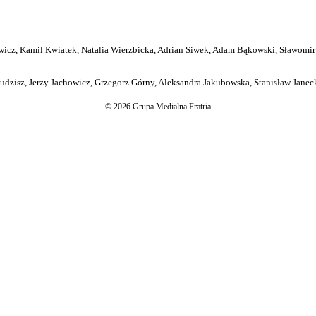
icz, Kamil Kwiatek, Natalia Wierzbicka, Adrian Siwek, Adam Bąkowski, Sławomir
dzisz, Jerzy Jachowicz, Grzegorz Górny, Aleksandra Jakubowska, Stanisław Janeck
© 2026 Grupa Medialna Fratria