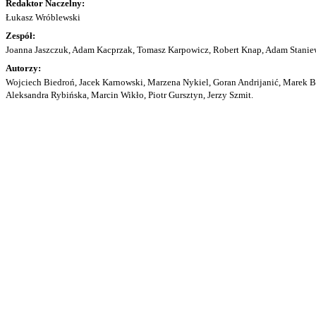
Redaktor Naczelny:
Łukasz Wróblewski
Zespół:
Joanna Jaszczuk, Adam Kacprzak, Tomasz Karpowicz, Robert Knap, Adam Staniew
Autorzy:
Wojciech Biedroń, Jacek Karnowski, Marzena Nykiel, Goran Andrijanić, Marek Bu
Aleksandra Rybińska, Marcin Wikło, Piotr Gursztyn, Jerzy Szmit.