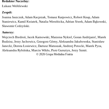
Redaktor Naczelny:
Łukasz Wróblewski
Zespół:
Joanna Jaszczuk, Adam Kacprzak, Tomasz Karpowicz, Robert Knap, Adam
Staniewicz, Kamil Kwiatek, Natalia Wierzbicka, Adrian Siwek, Adam Bąkowski,
Sławomir Cedzyński.
Autorzy:
Wojciech Biedroń, Jacek Karnowski, Marzena Nykiel, Goran Andrijanić, Marek
Budzisz, Jerzy Jachowicz, Grzegorz Górny, Aleksandra Jakubowska, Stanisław
Janecki, Dorota Łosiewicz, Dariusz Matuszak, Andrzej Potocki, Marek Pyza,
Aleksandra Rybińska, Marcin Wikło, Piotr Gursztyn, Jerzy Szmit.
© 2026 Grupa Medialna Fratria