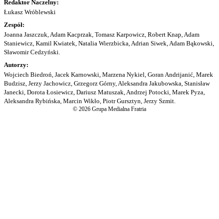
Redaktor Naczelny:
Łukasz Wróblewski
Zespół:
Joanna Jaszczuk, Adam Kacprzak, Tomasz Karpowicz, Robert Knap, Adam
Staniewicz, Kamil Kwiatek, Natalia Wierzbicka, Adrian Siwek, Adam Bąkowski,
Sławomir Cedzyński.
Autorzy:
Wojciech Biedroń, Jacek Karnowski, Marzena Nykiel, Goran Andrijanić, Marek
Budzisz, Jerzy Jachowicz, Grzegorz Górny, Aleksandra Jakubowska, Stanisław
Janecki, Dorota Łosiewicz, Dariusz Matuszak, Andrzej Potocki, Marek Pyza,
Aleksandra Rybińska, Marcin Wikło, Piotr Gursztyn, Jerzy Szmit.
© 2026 Grupa Medialna Fratria