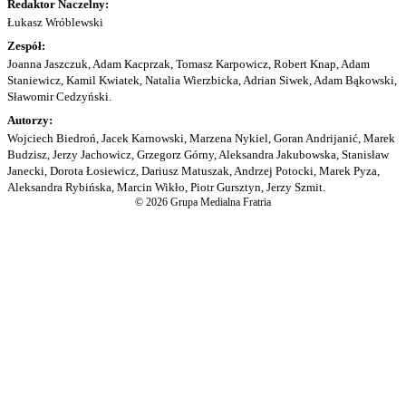
Redaktor Naczelny:
Łukasz Wróblewski
Zespół:
Joanna Jaszczuk, Adam Kacprzak, Tomasz Karpowicz, Robert Knap, Adam
Staniewicz, Kamil Kwiatek, Natalia Wierzbicka, Adrian Siwek, Adam Bąkowski,
Sławomir Cedzyński.
Autorzy:
Wojciech Biedroń, Jacek Karnowski, Marzena Nykiel, Goran Andrijanić, Marek
Budzisz, Jerzy Jachowicz, Grzegorz Górny, Aleksandra Jakubowska, Stanisław
Janecki, Dorota Łosiewicz, Dariusz Matuszak, Andrzej Potocki, Marek Pyza,
Aleksandra Rybińska, Marcin Wikło, Piotr Gursztyn, Jerzy Szmit.
© 2026 Grupa Medialna Fratria