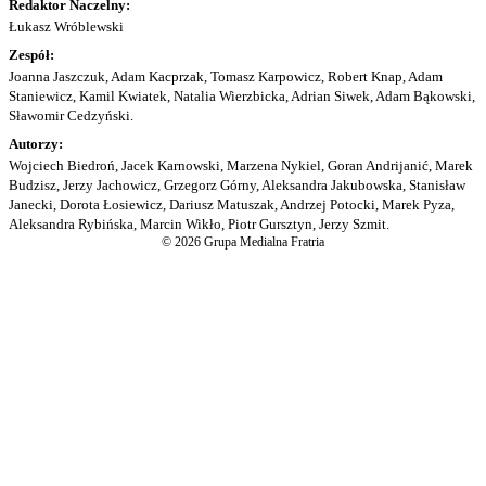
Redaktor Naczelny:
Łukasz Wróblewski
Zespół:
Joanna Jaszczuk, Adam Kacprzak, Tomasz Karpowicz, Robert Knap, Adam
Staniewicz, Kamil Kwiatek, Natalia Wierzbicka, Adrian Siwek, Adam Bąkowski,
Sławomir Cedzyński.
Autorzy:
Wojciech Biedroń, Jacek Karnowski, Marzena Nykiel, Goran Andrijanić, Marek
Budzisz, Jerzy Jachowicz, Grzegorz Górny, Aleksandra Jakubowska, Stanisław
Janecki, Dorota Łosiewicz, Dariusz Matuszak, Andrzej Potocki, Marek Pyza,
Aleksandra Rybińska, Marcin Wikło, Piotr Gursztyn, Jerzy Szmit.
© 2026 Grupa Medialna Fratria