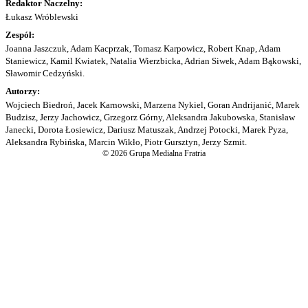
Redaktor Naczelny:
Łukasz Wróblewski
Zespół:
Joanna Jaszczuk, Adam Kacprzak, Tomasz Karpowicz, Robert Knap, Adam
Staniewicz, Kamil Kwiatek, Natalia Wierzbicka, Adrian Siwek, Adam Bąkowski,
Sławomir Cedzyński.
Autorzy:
Wojciech Biedroń, Jacek Karnowski, Marzena Nykiel, Goran Andrijanić, Marek
Budzisz, Jerzy Jachowicz, Grzegorz Górny, Aleksandra Jakubowska, Stanisław
Janecki, Dorota Łosiewicz, Dariusz Matuszak, Andrzej Potocki, Marek Pyza,
Aleksandra Rybińska, Marcin Wikło, Piotr Gursztyn, Jerzy Szmit.
© 2026 Grupa Medialna Fratria