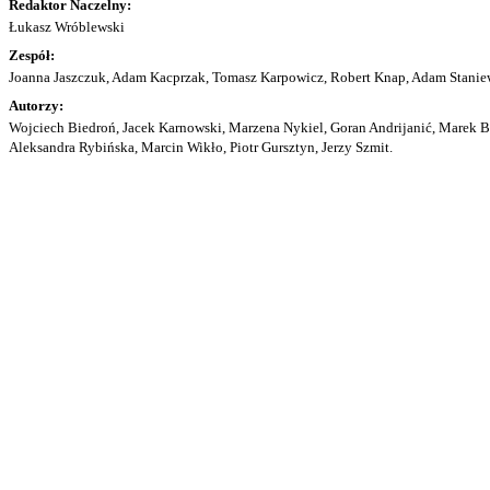
Redaktor Naczelny:
Łukasz Wróblewski
Zespół:
Joanna Jaszczuk, Adam Kacprzak, Tomasz Karpowicz, Robert Knap, Adam Staniew
Autorzy:
Wojciech Biedroń, Jacek Karnowski, Marzena Nykiel, Goran Andrijanić, Marek Bu
Aleksandra Rybińska, Marcin Wikło, Piotr Gursztyn, Jerzy Szmit.