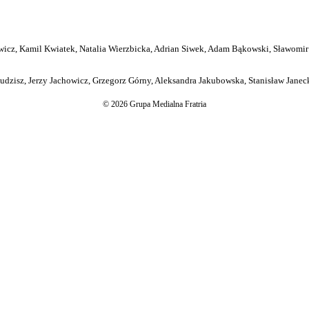
icz, Kamil Kwiatek, Natalia Wierzbicka, Adrian Siwek, Adam Bąkowski, Sławomir
dzisz, Jerzy Jachowicz, Grzegorz Górny, Aleksandra Jakubowska, Stanisław Janeck
© 2026 Grupa Medialna Fratria