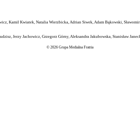
icz, Kamil Kwiatek, Natalia Wierzbicka, Adrian Siwek, Adam Bąkowski, Sławomir
dzisz, Jerzy Jachowicz, Grzegorz Górny, Aleksandra Jakubowska, Stanisław Janeck
© 2026 Grupa Medialna Fratria