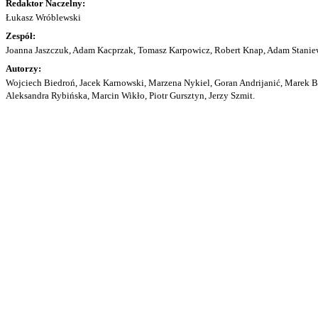
Redaktor Naczelny:
Łukasz Wróblewski
Zespół:
Joanna Jaszczuk, Adam Kacprzak, Tomasz Karpowicz, Robert Knap, Adam Staniew
Autorzy:
Wojciech Biedroń, Jacek Karnowski, Marzena Nykiel, Goran Andrijanić, Marek Bu
Aleksandra Rybińska, Marcin Wikło, Piotr Gursztyn, Jerzy Szmit.