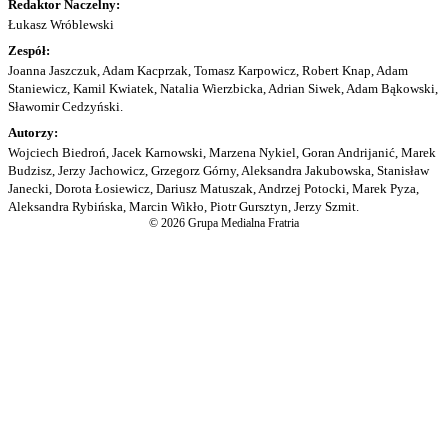
Redaktor Naczelny:
Łukasz Wróblewski
Zespół:
Joanna Jaszczuk, Adam Kacprzak, Tomasz Karpowicz, Robert Knap, Adam
Staniewicz, Kamil Kwiatek, Natalia Wierzbicka, Adrian Siwek, Adam Bąkowski,
Sławomir Cedzyński.
Autorzy:
Wojciech Biedroń, Jacek Karnowski, Marzena Nykiel, Goran Andrijanić, Marek
Budzisz, Jerzy Jachowicz, Grzegorz Górny, Aleksandra Jakubowska, Stanisław
Janecki, Dorota Łosiewicz, Dariusz Matuszak, Andrzej Potocki, Marek Pyza,
Aleksandra Rybińska, Marcin Wikło, Piotr Gursztyn, Jerzy Szmit.
© 2026 Grupa Medialna Fratria