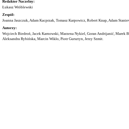
Redaktor Naczelny:
Łukasz Wróblewski
Zespół:
Joanna Jaszczuk, Adam Kacprzak, Tomasz Karpowicz, Robert Knap, Adam Staniew
Autorzy:
Wojciech Biedroń, Jacek Karnowski, Marzena Nykiel, Goran Andrijanić, Marek Bu
Aleksandra Rybińska, Marcin Wikło, Piotr Gursztyn, Jerzy Szmit.