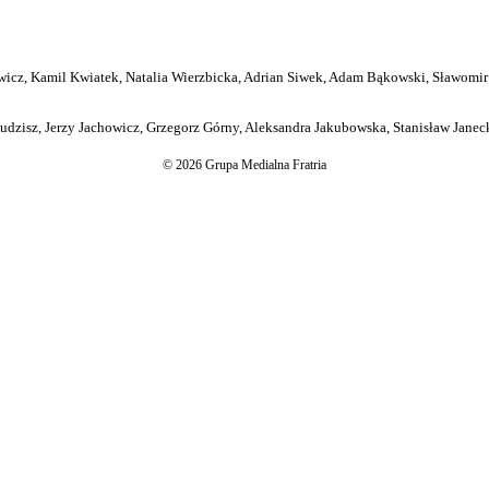
icz, Kamil Kwiatek, Natalia Wierzbicka, Adrian Siwek, Adam Bąkowski, Sławomir
dzisz, Jerzy Jachowicz, Grzegorz Górny, Aleksandra Jakubowska, Stanisław Janeck
© 2026 Grupa Medialna Fratria