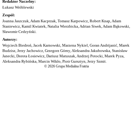
Redaktor Naczelny:
Łukasz Wróblewski
Zespół:
Joanna Jaszczuk, Adam Kacprzak, Tomasz Karpowicz, Robert Knap, Adam
Staniewicz, Kamil Kwiatek, Natalia Wierzbicka, Adrian Siwek, Adam Bąkowski,
Sławomir Cedzyński.
Autorzy:
Wojciech Biedroń, Jacek Karnowski, Marzena Nykiel, Goran Andrijanić, Marek
Budzisz, Jerzy Jachowicz, Grzegorz Górny, Aleksandra Jakubowska, Stanisław
Janecki, Dorota Łosiewicz, Dariusz Matuszak, Andrzej Potocki, Marek Pyza,
Aleksandra Rybińska, Marcin Wikło, Piotr Gursztyn, Jerzy Szmit.
© 2026 Grupa Medialna Fratria