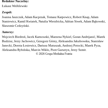
Redaktor Naczelny:
Łukasz Wróblewski
Zespół:
Joanna Jaszczuk, Adam Kacprzak, Tomasz Karpowicz, Robert Knap, Adam
Staniewicz, Kamil Kwiatek, Natalia Wierzbicka, Adrian Siwek, Adam Bąkowski,
Sławomir Cedzyński.
Autorzy:
Wojciech Biedroń, Jacek Karnowski, Marzena Nykiel, Goran Andrijanić, Marek
Budzisz, Jerzy Jachowicz, Grzegorz Górny, Aleksandra Jakubowska, Stanisław
Janecki, Dorota Łosiewicz, Dariusz Matuszak, Andrzej Potocki, Marek Pyza,
Aleksandra Rybińska, Marcin Wikło, Piotr Gursztyn, Jerzy Szmit.
© 2026 Grupa Medialna Fratria