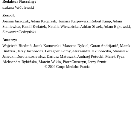
Redaktor Naczelny:
Łukasz Wróblewski
Zespół:
Joanna Jaszczuk, Adam Kacprzak, Tomasz Karpowicz, Robert Knap, Adam
Staniewicz, Kamil Kwiatek, Natalia Wierzbicka, Adrian Siwek, Adam Bąkowski,
Sławomir Cedzyński.
Autorzy:
Wojciech Biedroń, Jacek Karnowski, Marzena Nykiel, Goran Andrijanić, Marek
Budzisz, Jerzy Jachowicz, Grzegorz Górny, Aleksandra Jakubowska, Stanisław
Janecki, Dorota Łosiewicz, Dariusz Matuszak, Andrzej Potocki, Marek Pyza,
Aleksandra Rybińska, Marcin Wikło, Piotr Gursztyn, Jerzy Szmit.
© 2026 Grupa Medialna Fratria