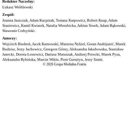
Redaktor Naczelny:
Łukasz Wróblewski
Zespół:
Joanna Jaszczuk, Adam Kacprzak, Tomasz Karpowicz, Robert Knap, Adam
Staniewicz, Kamil Kwiatek, Natalia Wierzbicka, Adrian Siwek, Adam Bąkowski,
Sławomir Cedzyński.
Autorzy:
Wojciech Biedroń, Jacek Karnowski, Marzena Nykiel, Goran Andrijanić, Marek
Budzisz, Jerzy Jachowicz, Grzegorz Górny, Aleksandra Jakubowska, Stanisław
Janecki, Dorota Łosiewicz, Dariusz Matuszak, Andrzej Potocki, Marek Pyza,
Aleksandra Rybińska, Marcin Wikło, Piotr Gursztyn, Jerzy Szmit.
© 2026 Grupa Medialna Fratria